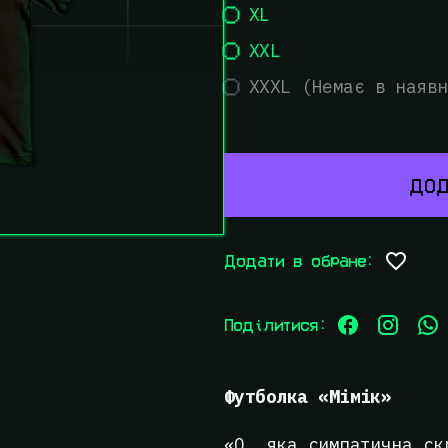
XL
XXL
XXXL (Немає в наявн
ДОД
Додати в обране:
Поділитися:
Футболка «Мімік»
«О, яка симпатична ск