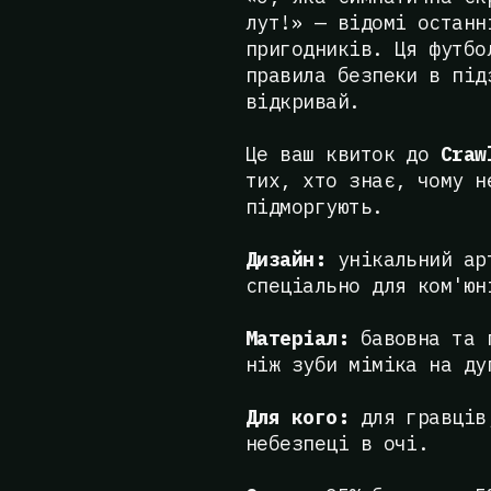
лут!» — відомі останн
пригодників. Ця футбо
правила безпеки в під
відкривай.
Це ваш квиток до
Craw
тих, хто знає, чому н
підморгують.
Дизайн:
унікальний ар
спеціально для ком'юн
Матеріал:
бавовна та п
ніж зуби міміка на ду
Для кого:
для гравців,
небезпеці в очі.