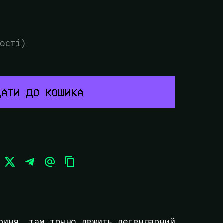
ості)
АТИ ДО КОШИКА
риня, там точно лежить легендарний