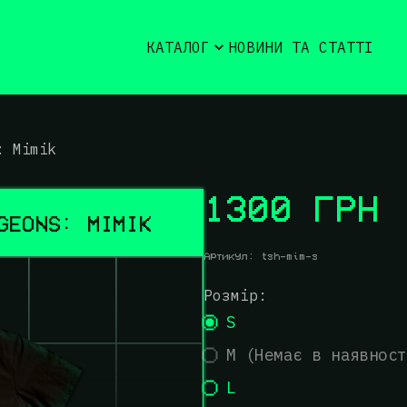
КАТАЛОГ
НОВИНИ ТА СТАТТІ
: Mimik
1300 ГРН
ФУТБОЛКА CRAWLING DUNGEONS: MIMIK 
Артикул:
tsh-mim-s
Розмір:
S
M (Немає в наявност
L