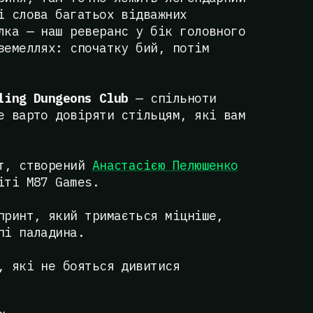
і слова багатьох відважних
лка — наш реверанс у бік головного
земеллях: спочатку бий, потім
ling Dungeons Club
— спільноти
е варто довіряти стільцям, які вам
т, створений
Анастасією Пелюшенко
іті M87 Games.
ринт, який тримається міцніше,
пі паладина.
 які не бояться дивитися