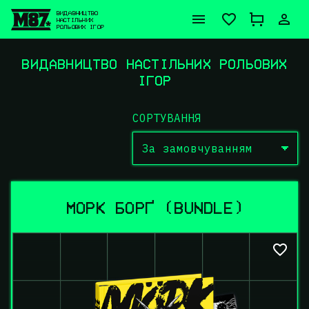
ВИДАВНИЦТВО
НАСТІЛЬНИХ
РОЛЬОВИХ ІГОР
ВИДАВНИЦТВО НАСТІЛЬНИХ РОЛЬОВИХ
ІГОР
СОРТУВАННЯ
За замовчуванням
МОРК БОРҐ (BUNDLE)