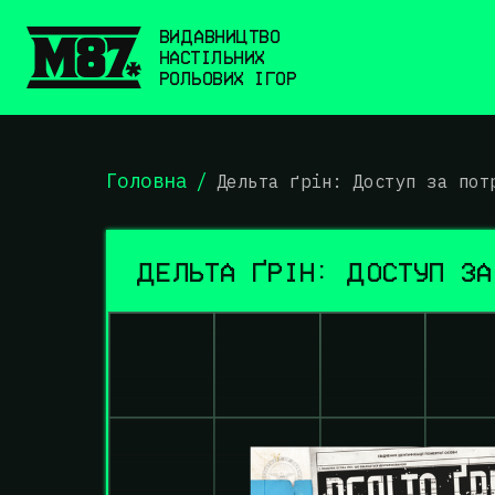
ВИДАВНИЦТВО
НАСТІЛЬНИХ
РОЛЬОВИХ ІГОР
Головна
/
Дельта ґрін: Доступ за пот
ДЕЛЬТА ҐРІН: ДОСТУП ЗА