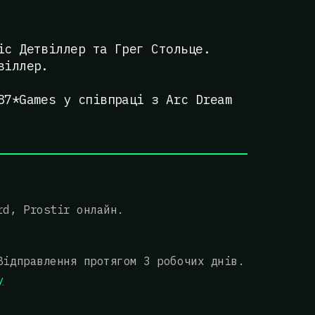
іс Детвіллер та Грег Стольце.
віллер.
87*Games у співпраці з Arc Dream
rd, Prostir онлайн.
Відправлення протягом 3 робочих днів.
у