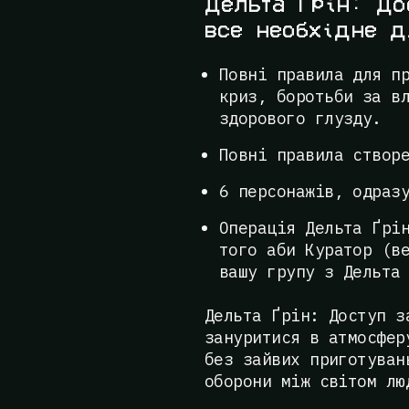
Дельта Ґрін: До
все необхідне д
Повні правила для п
криз, боротьби за в
здорового глузду.
Повні правила створ
6 персонажів, одраз
Операція Дельта Ґрі
того аби Куратор (в
вашу групу з Дельта
Дельта Ґрін: Доступ з
зануритися в атмосфер
без зайвих приготуван
оборони між світом лю