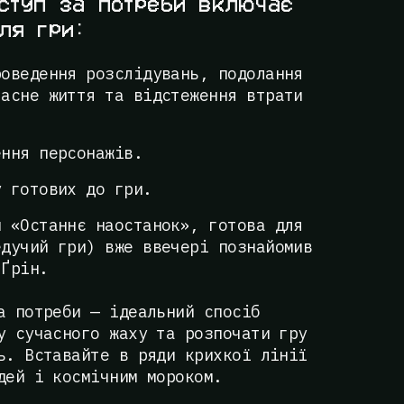
ступ за потреби включає
ля гри:
роведення розслідувань, подолання
ласне життя та відстеження втрати
ення персонажів.
у готових до гри.
н «Останнє наостанок», готова для
едучий гри) вже ввечері познайомив
 Ґрін.
а потреби — ідеальний спосіб
у сучасного жаху та розпочати гру
ь. Вставайте в ряди крихкої лінії
дей і космічним мороком.