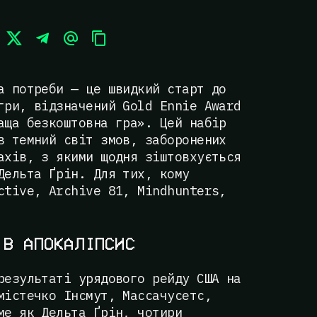
а потреби — це швидкий старт до
гри, відзначений Gold Ennie Award
аща безкоштовна гра». Цей набір
в темний світ змов, заборонених
ахів, з якими щодня зіштовхується
Дельта Ґрін. Для тих, кому
ctive, Archive 81, Mindhunters,
 В АПОКАЛІПСИС
результаті урядового рейду США на
містечко Інсмут, Массачусетс,
ме як Дельта Ґрін, чотири