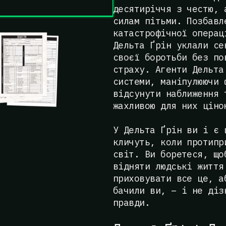
десятиріччя з честю, 
силам пітьми. Позбавл
катастрофічної операц
Дельта Ґрін уклали се
своєї боротьби без по
страху. Агенти Дельта
системи, маніпулюючи 
відсунути наближення 
жахливою для них ціно
У Дельта Ґрін ви і є 
кличуть, коли протипр
світ. Ви боретеся, що
відняти людські життя
приховувати все це, а
бачили ви, – і не діз
правди.