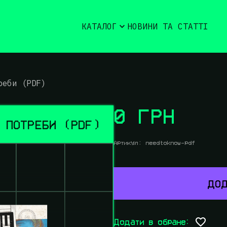
КАТАЛОГ
НОВИНИ ТА СТАТТІ
реби (PDF)
0 ГРН
 ПОТРЕБИ (PDF)
Артикул:
needtoknow-pdf
ДОД
Додати в обране: