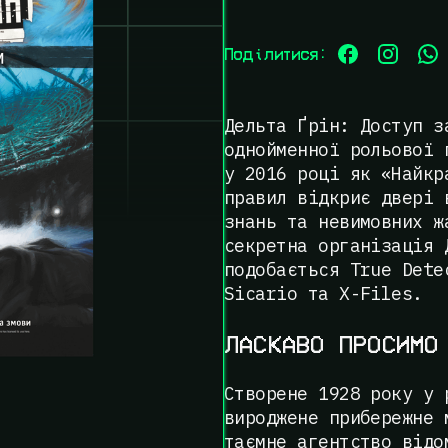
Поділитися:
Дельта Ґрін: Доступ з
однойменної рольової 
у 2016 році як «Найкр
правил відкриє двері 
знань та невимовних ж
секретна організація 
подобається True Dete
Sicario та X-Files.
ЛАСКАВО ПРОСИМО
Створене 1928 року у 
вироджене прибережне 
таємне агентство відо