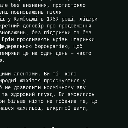
але без визнання, протистояло
ені повноважень після
ії у Камбоджі в 1969 році, лідери
кретний договір про продовження
вноважень, без підтримки та без
 Ґрін прослизають крізь шпаринки
федеральною бюрократією, щоб
темряви ще на один день – часто
ю.
цими агентами. Ви ті, кого
иродні жахіття просочуються у
б не дозволити космічному злу
 та здоровий глузд. Ви змовились
би більше ніхто не побачив те, що
нався жахливої, викритої вами,