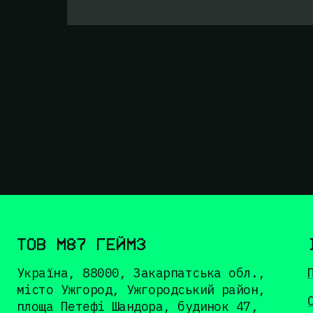
ТОВ М87 ГЕЙМЗ
Україна, 88000, Закарпатська обл.,
місто Ужгород, Ужгородський район,
площа Петефі Шандора, будинок 47,