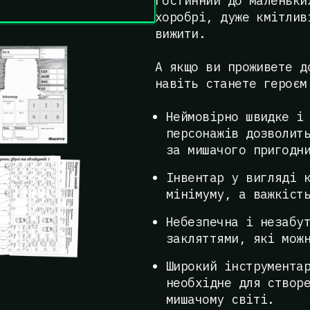
гостинний до маленьки
хоробрі, дуже кмітлив
вижити.
А якщо ви проживете д
навіть станете героєм
Неймовірно швидке і
персонажів дозволит
за мишачого пригодн
Інвентар у вигляді 
мінімуму, а важкіст
Небезпечна і незабу
закляттями, які мож
Широкий інструмента
необхідне для створ
мишачому світі.