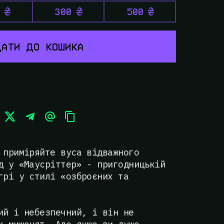
300
500
АТИ ДО КОШИКА
 приміряйте вуса відважного
д у «Маусріттер» - пригодницькій
грі у стилі «озброєних та
ий і небезпечний, і він не