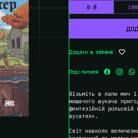
0
100
ДОД
Додати в обране:
Поділитися:
Візьміть в лапи меч і
мишачого шукача приго
фентезійній рольовій 
вусатих».
Світ навколо величезн