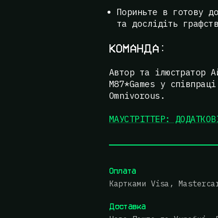
Пориньте в готову д
та дослідіть графст
КОМАНДА:
Автор та ілюстратор А
M87*Games у співпраці
Omnivorous.
МАУСТРІТТЕР: ДОДАТКОВ
Оплата
Картками Visa, Masterca
Доставка