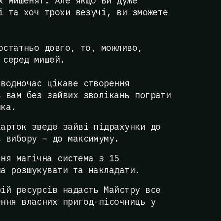
х мишенят. Але якщо ви дуже
і та хоч трохи везучі, ви зможете
остатньо довго, то, можливо,
 серед мишей.
 водночас цікаве створення
ь вам без зайвих зволікань пограти
ика.
карток зведе зайві підрахунки до
ь вибору – до максимуму.
тня магічна система з 15
на розшукувати та накладати.
рій ресурсів надасть Майстру все
ення власних пригод-пісочниць у