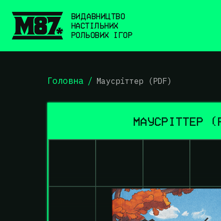
ВИДАВНИЦТВО
НАСТІЛЬНИХ
РОЛЬОВИХ ІГОР
Головна
/
Маусріттер (PDF)
МАУСРІТТЕР (