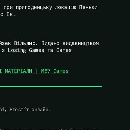
о гри пригодницьку локацію Пеньки
во Ек.
йзек Вільямс. Видано видавництвом
 з Losing Games та Games
І МАТЕРІАЛИ | M87 Games
rd, Prostir онлайн.