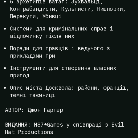
6 архетипів ватаг: Зухвальці,
Контрабандисти, Культисти, Нишпорки,
Перекупи, Убивці
Системи для кримінальних справ і
відпочинку після них
Поради для гравців і ведучого з
прикладами гри
Інструменти для створення власних
пригод
Опис міста Досквола: райони, фракції,
темні таємниці
АВТОР: Джон Гарпер
ВИДАННЯ: M87*Games у співпраці з Evil
Hat Productions