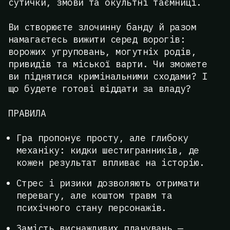
сутички, змови та окультні таємниці.
Ви створюєте злочинну банду й разом
намагаєтесь вижити серед ворогів:
ворожих угруповань, могутніх родів,
привидів та міської варти. Чи зможете
ви піднятися кримінальними сходами? І
що будете готові віддати за владу?
ПРАВИЛА
Гра пропонує просту, але глибоку
механіку: кидки шестигранників, де
кожен результат впливає на історію.
Стрес і ризики дозволяють отримати
перевагу, але коштом травм та
психічного стану персонажів.
Замість виснажливих планувань —