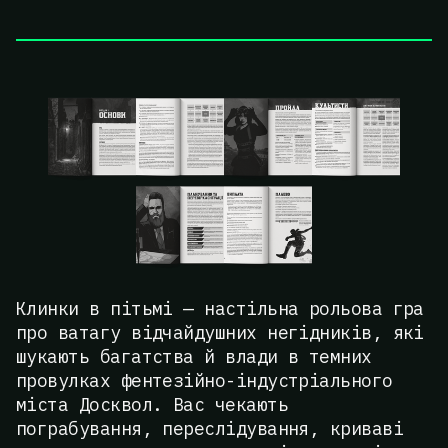
Клинки в пітьмі — настільна рольова гра
про ватагу відчайдушних негідників, які
шукають багатства й влади в темних
провулках фентезійно-індустріального
міста Досквол. Вас чекають
пограбування, переслідування, криваві