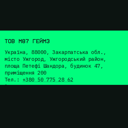
ТОВ М87 ГЕЙМЗ
Україна, 88000, Закарпатська обл.,
місто Ужгород, Ужгородський район,
площа Петефі Шандора, будинок 47,
приміщення 200
Тел.:
+380 50 775 28 62
З приводу замовлень:
shop@m87games.com
З приводу співпраці та відгуків:
info@m87games.com
ІНФОРМАЦІЯ
Публічна оферта