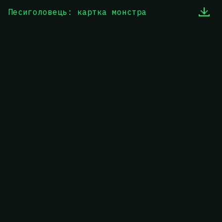
Песиголовець: картка монстра