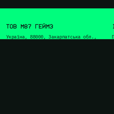
ТОВ М87 ГЕЙМЗ
Україна, 88000, Закарпатська обл.,
місто Ужгород, Ужгородський район,
площа Петефі Шандора, будинок 47,
приміщення 200
Тел.:
+380 50 775 28 62
З приводу замовлень:
shop@m87games.com
З приводу співпраці та відгуків:
info@m87games.com