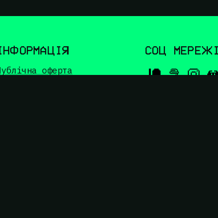
ІНФОРМАЦІЯ
СОЦ МЕРЕЖ
Публічна оферта
Способи доставки
Політика конфіденційності
Зворотний зв'язок