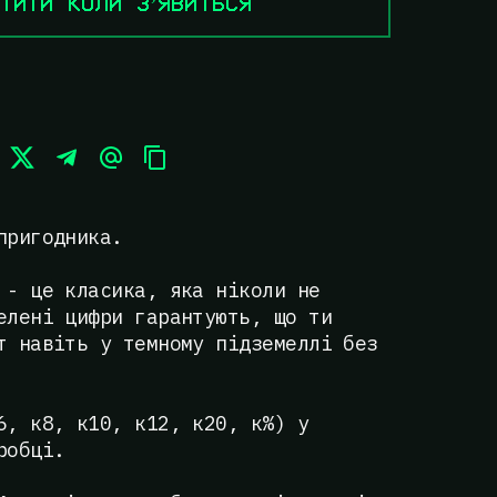
ТИТИ КОЛИ ЗʼЯВИТЬСЯ
пригодника.
 - це класика, яка ніколи не
елені цифри гарантують, що ти
т навіть у темному підземеллі без
6, к8, к10, к12, к20, к%) у
робці.