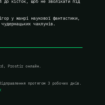
4 до кісток, щоб не зволікати під
ігор у жанрі наукової фантастики,
 чудернацьких чаклунів.
rd, Prostir онлайн.
Відправлення протягом 3 робочих днів.
у