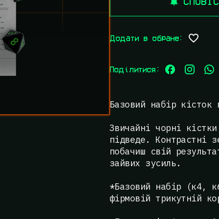
СПОВІС
Додати в обране:
Поділитися:
Базовий набір кісток 
Звичайні чорні кістки
підведе. Контрастні з
побачиш свій результа
зайвих зусиль.
*Базовий набір (к4, к
фірмовій трикутній ко